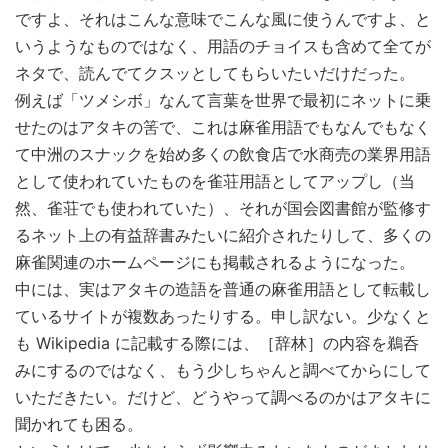
ですよ、それはこんな意味でこんな風に使うんですよ、と
いうようなものではなく、用語のチョイスも含めて全てが
ネタで、読んでてクスッとしてもらいたいだけだった。
例えば「ツメシボ」なんて言葉を世界で最初にネットに乗
せたのはアタキの筈で、これは麻雀用語でもなんでもなく
て中洲のスナックを始め多くの飲食店で水商売の業界用語
として使われていたものを雀荘用語としてアップし（当
然、雀荘でも使われていた）、それが国会図書館が監修す
るネット上の有益辞書みたいに紹介されたりして、多くの
麻雀関連のホームページにも掲載されるようになった。
中には、実はアタキの造語を普通の麻雀用語として転載し
ているサイトが複数あったりする。申し訳ない。少なくと
も Wikipedia に記載する際には、［辞林］の内容を鵜呑
みにするのではなく、もう少しちゃんと調べてからにして
いただきたい。だけど、どうやって調べるのかはアタキに
聞かれても困る。