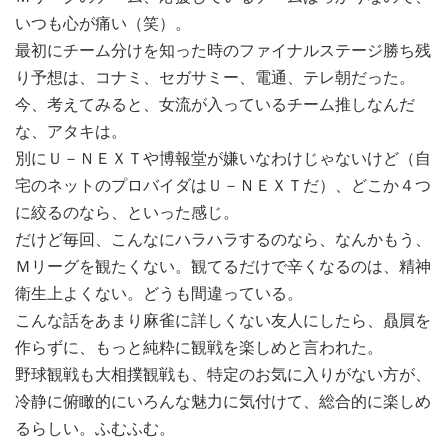
いつも心が痛い（笑）。
最初にチーム分けを知った時のファイナルステージ勝ち残
り予想は、コナミ、セガサミー、電通、テレ朝だった。
今、考えてみると、女流が入っているチーム推しなんだ
な、アタキは。
別にＵ－ＮＥＸＴや博報堂が嫌いなわけじゃないけど（自
宅のネットのプロバイダはＵ－ＮＥＸＴだ）、どこか４つ
に絞るのなら、といった感じ。
だけど毎回、こんなにハラハラするのなら、なんかもう、
Ｍリーグを観たくない。観てるだけで辛くなるのは、精神
衛生上よくない。どうも間違っている。
こんな話をあまり麻雀に詳しくない友人にしたら、贔屓を
作らずに、もっと純粋に観戦を楽しめと言われた。
野球観戦も大相撲観戦も、特定のお気に入りがない方が、
冷静に俯瞰的にいろんな魅力に気付けて、総合的に楽しめ
るらしい。ふむふむ。