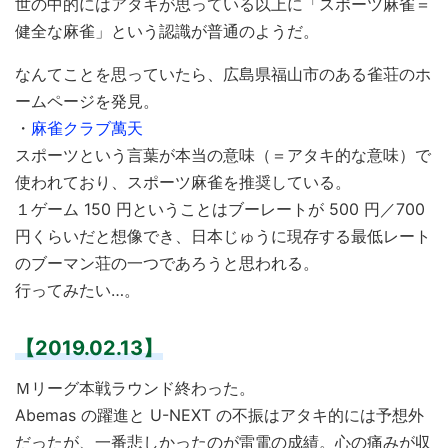
世の中的にはアタキが思っている以上に「スポーツ麻雀＝
健全な麻雀」という認識が普通のようだ。
なんてことを思っていたら、広島県福山市のある雀荘のホ
ームページを発見。
・
麻雀クラブ萬天
スポーツという言葉が本当の意味（＝アタキ的な意味）で
使われており、スポーツ麻雀を推奨している。
１ゲーム 150 円ということはブーレートが 500 円／700
円くらいだと想像でき、日本じゅうに現存する最低レート
のブーマン荘の一つであろうと思われる。
行ってみたい…。
【2019.02.13】
Ｍリーグ本戦ラウンド終わった。
Abemas の躍進と U-NEXT の不振はアタキ的には予想外
だったが、一番悲しかったのが雷電の成績。心の痛みが収