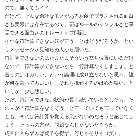
ので、無くてもイイ。
だけど、そんな余計なモノがあるお蔭でプラスされる面白
さも実際には存在するので、要はルールのシンプルさと享
受できる面白さのトレードオフ問題。
それを符計算できない奴が言うことはどうだろうか、とい
うメッセージが見知らぬ人から届いた。
符計算できないのはたまたまそういう立ち位置にいるだけ
なので、符計算ができないから「符計算なくしましょ」と
言うのはオカしい、という論理は成り立たないと思う。誰
が何を言ってもいいし、それを批難するのは心が狭い、と
いうか、少し悲しい。
ただ、符計算できない状態が長く続いているとしたら、そ
の人が「符計算をなくそう」と言っていても言っていなく
とも、それは符計算を覚える気がないのだろうと感じてし
まう。そっちの方が、問題なんじゃないだろうか。
虎穴に入らずんば虎子を得ず。何じゃそりゃ（笑）。