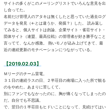
サイトの多くがこのメーリングリストでいろんな意見を出
し合ってた。
名前だけ管理人のアタキは無くしたと思っていた過去ログ
データを発見（←とは違うか、発掘？）した。 読み返し
てみると、個人サイトは勿論、企業サイト・雀荘サイト・
団体サイト（連盟、最高位戦）の管理者が好き勝手なこと
言ってて、なんか感激。 熱いモノが込み上げてきて、最
近の連続更新のモチベーションにつながっている。
【2019.02.03】
Ｍリーグのチーム雷電。
３１日の連続ラスの日、２半荘目の南場に入った所で観る
のをやめた。あまりに苦しくて。
別にファンでもなかったのに、胸が痛くなってしまったの
だ。自分でも不思議。
で、翌日の１半荘目もヒドいことになって、見続けてはい