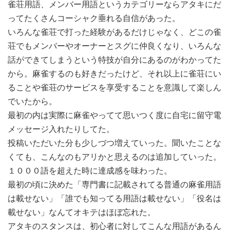
雀荘用語、メンバー用語というカテゴリーならアタキにだ
ってたくさんコーシャク垂れる自信があった。
いろんな雀荘で打った経験があるだけじゃなく、どこの雀
荘でもメンバーやオーナーとスグに仲良くなり、いろんな
話ができてしまうという特技が自分にあるのがわかってた
から。麻雀するのも好きだったけど、それ以上に雀荘にい
ることや雀荘のサービスを享受することを意識して楽しん
でいたから。
最初の内は実際に麻雀やってて思いつく度に自宅に留守電
メッセージ入れたりしてた。
投稿いただいた分も少しづつ増えていった。聞いたことな
くても、こんなのもアリかと思えるのは追加していった。
１０００語を超えた時に達成感を味わった。
最初の頃に決めた「専門書に記載されてる普通の麻雀用語
は載せない」「誰でも知ってる用語は載せない」「役名は
載せない」なんてオキテはほぼ忘れた。
アタキのスタンスは、初心者に対してこんな用語があるん