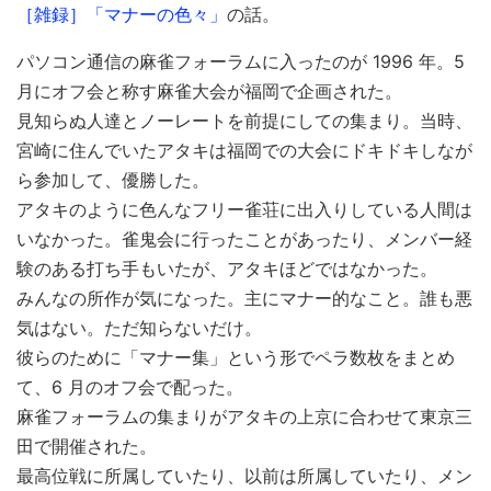
［雑録］「マナーの色々」
の話。
パソコン通信の麻雀フォーラムに入ったのが 1996 年。5
月にオフ会と称す麻雀大会が福岡で企画された。
見知らぬ人達とノーレートを前提にしての集まり。当時、
宮崎に住んでいたアタキは福岡での大会にドキドキしなが
ら参加して、優勝した。
アタキのように色んなフリー雀荘に出入りしている人間は
いなかった。雀鬼会に行ったことがあったり、メンバー経
験のある打ち手もいたが、アタキほどではなかった。
みんなの所作が気になった。主にマナー的なこと。誰も悪
気はない。ただ知らないだけ。
彼らのために「マナー集」という形でペラ数枚をまとめ
て、6 月のオフ会で配った。
麻雀フォーラムの集まりがアタキの上京に合わせて東京三
田で開催された。
最高位戦に所属していたり、以前は所属していたり、メン