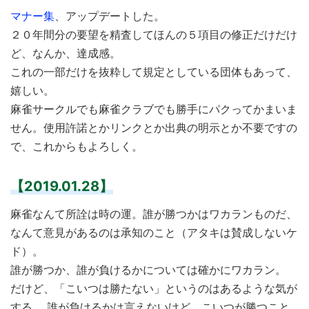
マナー集
、アップデートした。
２０年間分の要望を精査してほんの５項目の修正だけだけ
ど、なんか、達成感。
これの一部だけを抜粋して規定としている団体もあって、
嬉しい。
麻雀サークルでも麻雀クラブでも勝手にパクってかまいま
せん。使用許諾とかリンクとか出典の明示とか不要ですの
で、これからもよろしく。
【2019.01.28】
麻雀なんて所詮は時の運。誰が勝つかはワカランものだ、
なんて意見があるのは承知のこと（アタキは賛成しないケ
ド）。
誰が勝つか、誰が負けるかについては確かにワカラン。
だけど、「こいつは勝たない」というのはあるような気が
する。 誰が負けるかは言えないけど、こいつが勝つこと