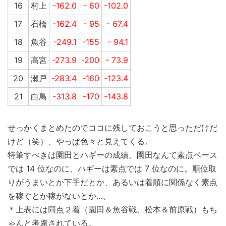
16
村上
-162.0
- 60
-102.0
17
石橋
-162.4
- 95
- 67.4
18
魚谷
-249.1
-155
- 94.1
19
高宮
-273.9
-200
- 73.9
20
瀬戸
-283.4
-160
-123.4
21
白鳥
-313.8
-170
-143.8
せっかくまとめたのでココに残しておこうと思っただけだ
けど（笑）、やっぱ色々と見えてくる。
特筆すべきは園田とハギーの成績。園田なんて素点ベース
では 14 位なのに、ハギーは素点では 7 位なのに。順位取
りがうまいとか下手だとか、あるいは着順に関係なく素点
を稼ぐとか稼がないとか…。
＊上表には同点２着（園田＆魚谷戦、松本＆前原戦）もち
ゃんと考慮されている。