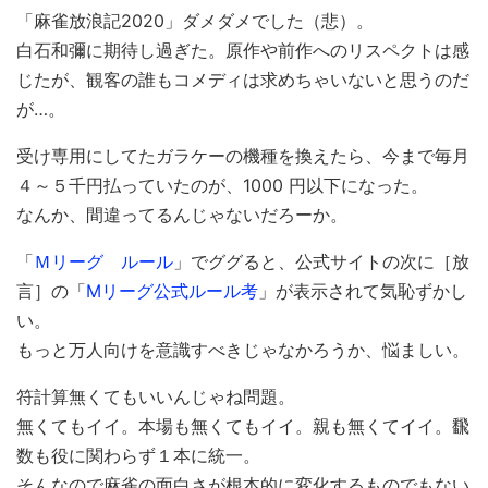
「麻雀放浪記2020」ダメダメでした（悲）。
白石和彌に期待し過ぎた。原作や前作へのリスペクトは感
じたが、観客の誰もコメディは求めちゃいないと思うのだ
が…。
受け専用にしてたガラケーの機種を換えたら、今まで毎月
４～５千円払っていたのが、1000 円以下になった。
なんか、間違ってるんじゃないだろーか。
「
Ｍリーグ ルール
」でググると、公式サイトの次に［放
言］の「
Mリーグ公式ルール考
」が表示されて気恥ずかし
い。
もっと万人向けを意識すべきじゃなかろうか、悩ましい。
符計算無くてもいいんじゃね問題。
無くてもイイ。本場も無くてもイイ。親も無くてイイ。飜
数も役に関わらず１本に統一。
そんなので麻雀の面白さが根本的に変化するものでもない