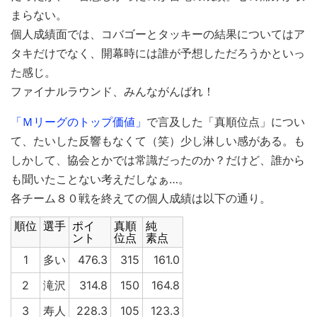
まらない。
個人成績面では、コバゴーとタッキーの結果についてはア
タキだけでなく、開幕時には誰が予想しただろうかといっ
た感じ。
ファイナルラウンド、みんながんばれ！
「Ｍリーグのトップ価値」
で言及した「真順位点」につい
て、たいした反響もなくて（笑）少し淋しい感がある。も
しかして、協会とかでは常識だったのか？だけど、誰から
も聞いたことない考えだしなぁ…。
各チーム８０戦を終えての個人成績は以下の通り。
順位
選手
ポイ
真順
純
ント
位点
素点
1
多い
476.3
315
161.0
2
滝沢
314.8
150
164.8
3
寿人
228.3
105
123.3