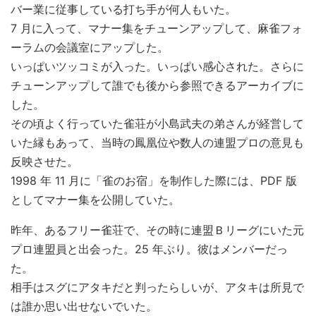
バー業に従事している打ち手が何人もいた。
7 月に入って、マナー集をチューンアップして、麻雀フォ
ーラムの会議室にアップした。
いっぱいツッコミが入った。いっぱい感心された。さらに
チューンアップして誰でも後から参照できるアーカイブに
した。
その頃よく行っていた雀荘が小島武夫の弟さんが経営して
いた縁もあって、当時の鳳凰位や数人の連盟プロの意見も
反映させた。
1998 年 11 月に「雀のお宿」を制作した際には、PDF 版
としてマナー集を公開していた。
昨年、あるフリー雀荘で、その時に連盟Ｂリーグにいた元
プロ連盟員と出会った。25 年ぶり。彼はメンバーだっ
た。
相手はスグにアタキだと判ったらしいが、アタキは所見で
は誰か思い出せないでいた。