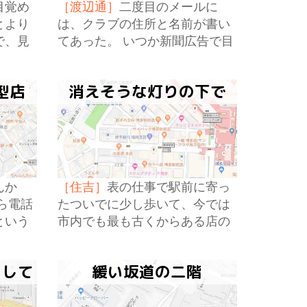
目覚め
［渡辺通］
二度目のメールに
とより
は、クラブの住所と名前が書い
で、見
てあった。 いつか新聞広告で目
感みた
にしたことのある名前。低レー
いるほ
トで安心の、といったイメージ
型店
消えそうな灯りの下で
。
があるので。
んか
［住吉］
表の仕事で駅前に寄っ
ら電話
たついでに少し歩いて、今では
という
市内でも最も古くからある店の
一つになったレストラン『ラ
門』が一階にあるビルの地下の
ろして
緩い坂道の二階
重い扉を押すと。