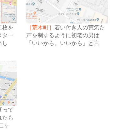
二枚を
［荒木町］
若い付き人の荒気た
スター
声を制するように初老の男は
出し
「いいから、いいから」と言
スチッ
い、出入り口の方に向かった。
言って
れたも
三ヶ