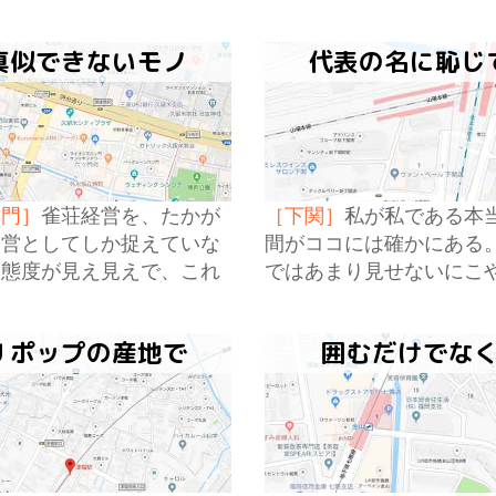
分がいた。
説でなければいけないの
真似できないモノ
代表の名に恥じ
ツ門］
雀荘経営を、たかが
［下関］
私が私である本
経営としてしか捉えていな
間がココには確かにある。
営態度が見え見えで、これ
ではあまり見せないにこ
の場代に見合うサービスと
自分がここにいるのに気
かなんて全然気にしていな
Ｊポップの産地で
囲むだけでな
だ。