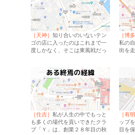
［天神］
知り合いのいないテン
［博
ゴの店に入ったのはこれまで一
私の
度しかなく、そこは東風戦だっ
街を
たので、いわゆるテンゴフリー
年ぶ
は初めてのことだ。少し、居心
ある終焉の経緯
地の悪さを感じている自分がい
た。
［住吉］
私が人生の中でもっと
［有
も多くの場代を貢いできたクラ
ップ
ブ「Ｙ」は、創業２８年目の秋
目を