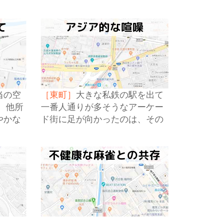
だ。
されている営業時間内ではない
ことに思いあたった。
て
アジア的な喧噪
当の空
［東町］
大きな私鉄の駅を出て
 他所
一番人通りが多そうなアーケー
やかな
ド街に足が向かったのは、その
付く。
アーケード街だけが唯一の繁華
街だったはずだという学生時代
く
不健康な麻雀との共存
の記憶のせいで。