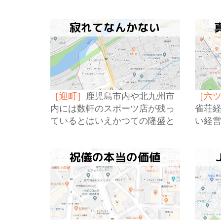
に営業を停止した。
る自
寂れてなんかない
［迎町］
鹿児島市内や北九州市
［六
内には数軒のスポーツ店が残っ
雀荘
ているとはいえかつての隆盛と
い経
は比べるべくもなく、九州全体
だけ
でのスポーツ稼動卓は合計して
は何
祝儀の本当の価値
も四十卓に満たないかもしれな
いの
い。