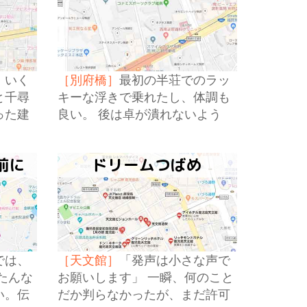
、いく
［別府橋］
最初の半荘でのラッ
と千尋
キーな浮きで乗れたし、体調も
った建
良い。 後は卓が潰れないよう
に、客が帰らないように祈るだ
けだ。
前に
ドリームつばめ
では、
［天文館］
「発声は小さな声で
たんな
お願いします」 一瞬、何のこと
い。伝
だか判らなかったが、まだ許可