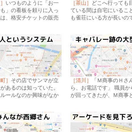
福］
いつものように「お一
［茶山］
どこへ行っても
でも」の看板を頼りに入っ
ている間は自宅にいるこ
地は、格安チケットの販売
も雀荘にいる方が長いの
化粧品も扱う薬局とにはさ
知らぬ土地に対する拒絶
た小さな入り口だった。
いなものは自分が考えて
人というシステム
キャバレー跡の大
どはないのかもしれない
田町］
その店でサンマが立
［清川］
「Ｍ商事のＨさ
とがあるのは知っていた。
ら、お電話です」 職員か
なルールなのか興味がなか
が回ってきたが、Ｍ商事
わけではないのだが。
名には憶えがな。
みんなが西郷さん
アーケードを見下