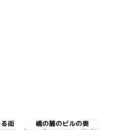
ある街
橋の麓のビルの奥