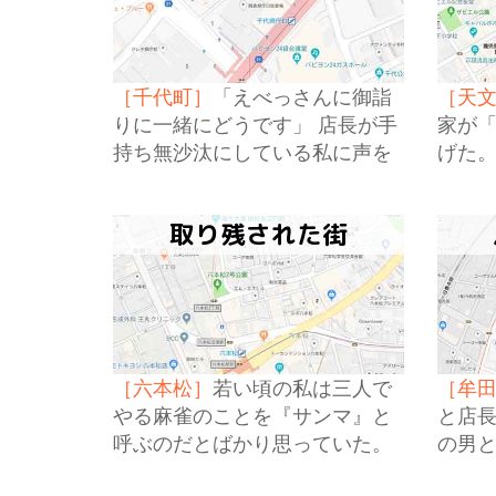
［千代町］
「えべっさんに御詣
［天
りに一緒にどうです」 店長が手
家が
持ち無沙汰にしている私に声を
げた。
かけてくれた。
と上
取り残された街
［六本松］
若い頃の私は三人で
［牟
やる麻雀のことを『サンマ』と
と店
呼ぶのだとばかり思っていた。
の男
サンマは三人でやることもある
が八