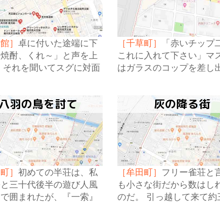
文館］
卓に付いた途端に下
［千草町］
「赤いチップ
「焼酎、くれ～」と声を上
これに入れて下さい」マ
 それを聞いてスグに対面
はガラスのコップを差し
家も。
た。 どこにでもあるプラ
ク製の。
八羽の鳥を討て
灰の降る街
田町］
初めての半荘は、私
［牟田町］
フリー雀荘と
長と三十代後半の遊び人風
も小さな街だから数はし
とで囲まれたが、『一索』
のだ。 引っ越して来て約
枚入っているだけで。
月、週末の度に。