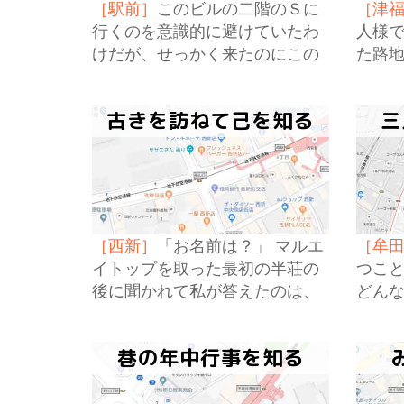
［駅前］
このビルの二階のＳに
［津
行くのを意識的に避けていたわ
人様
けだが、せっかく来たのにこの
た路
まま帰るのもどうかと、しかた
所と
なく、本当にしかたなくＳに入
まれ
古きを訪ねて己を知る
三
った。
［西新］
「お名前は？」 マルエ
［牟
イトップを取った最初の半荘の
つこ
後に聞かれて私が答えたのは、
どん
ハンドルネームの『百貫』では
った
なく本名の方だ。
巷の年中行事を知る