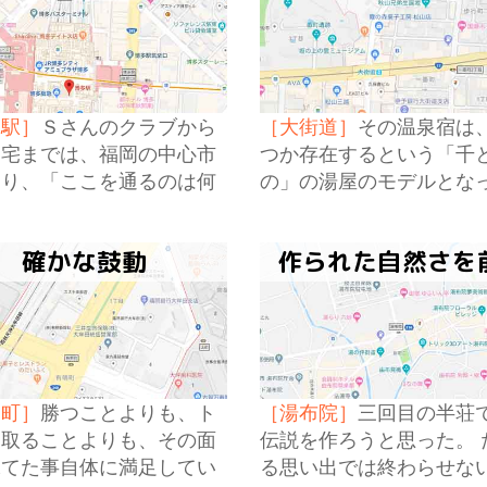
多駅］
Ｓさんのクラブから
［大街道］
その温泉宿は
自宅までは、福岡の中心市
つか存在するという「千
走り、「ここを通るのは何
の」の湯屋のモデルとな
りだ」とＳさんは言った。
物であるらしく。
確かな鼓動
作られた自然さを
明町］
勝つことよりも、ト
［湯布院］
三回目の半荘
を取ることよりも、その面
伝説を作ろうと思った。 
保てた事自体に満足してい
る思い出では終わらせな