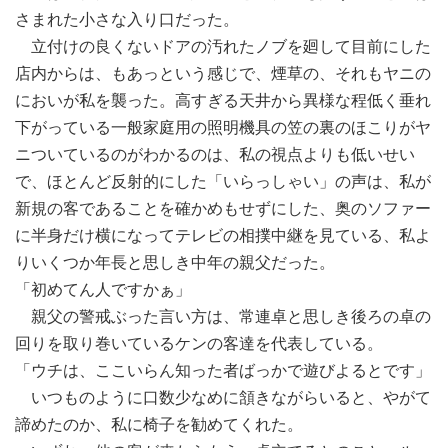
さまれた小さな入り口だった。
立付けの良くないドアの汚れたノブを廻して目前にした
店内からは、もあっという感じで、煙草の、それもヤニの
においが私を襲った。高すぎる天井から異様な程低く垂れ
下がっている一般家庭用の照明機具の笠の裏のほこりがヤ
ニついているのがわかるのは、私の視点よりも低いせい
で、ほとんど反射的にした「いらっしゃい」の声は、私が
新規の客であることを確かめもせずにした、奥のソファー
に半身だけ横になってテレビの相撲中継を見ている、私よ
りいくつか年長と思しき中年の親父だった。
「初めてん人ですかぁ」
親父の警戒ぶった言い方は、常連卓と思しき後ろの卓の
回りを取り巻いているケンの客達を代表している。
「ウチは、ここいらん知った者ばっかで遊びよるとです」
いつものように口数少なめに頷きながらいると、やがて
諦めたのか、私に椅子を勧めてくれた。