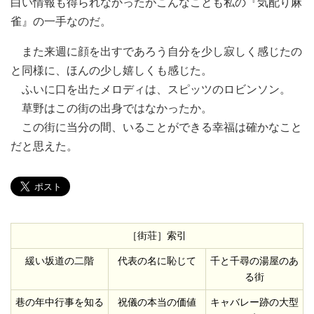
白い情報も得られなかったがこんなことも私の『気配り麻
雀』の一手なのだ。
また来週に顔を出すであろう自分を少し寂しく感じたの
と同様に、ほんの少し嬉しくも感じた。
ふいに口を出たメロディは、スピッツのロビンソン。
草野はこの街の出身ではなかったか。
この街に当分の間、いることができる幸福は確かなこと
だと思えた。
［街荘］索引
緩い坂道の二階
代表の名に恥じて
千と千尋の湯屋のあ
る街
巷の年中行事を知る
祝儀の本当の価値
キャバレー跡の大型