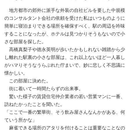
地方都市の郊外に派手な外装の自社ビルを要した中規模
のコンサルタント会社の依頼を受けた私はいつものように
簡単に寝泊まりできる場所を確保すべく、駅の周辺を吟味
することになったが、ホテルは見つかりそうもないので小
さな部屋を探した。
高橋真梨子や徳永英明が歩いたかもしれない雑踏から少
し離れた駅裏の小さな部屋は、これ以上ないほど一人暮し
がハマりそうなうらぶれた佇まいで、妙に悲しく不思議に
懐かしい。
この部屋に決めた。
街に着いて一時間たらずの出来事。
驚いた様子の賃貸住宅仲介業者の若い営業マンに一番、
訪ねたかったことを聞いた。
「ここで一番の繁華街、そう飲み屋さんなんかがある、何
ていう所かな」
麻雀できる場所のアタリを付けることは重要なことなの