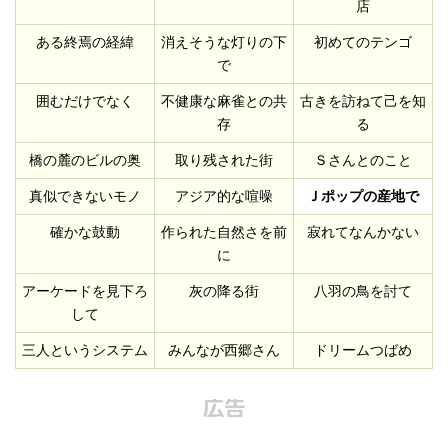
店
ある終焉の経緯
消えそうな灯りの下
初めてのテンゴ
で
囲むだけでなく
不健康な麻雀との共
古きを訪ねて己を知
存
る
橋の麓のビルの奥
取り残された街
Ｓさんとのこと
真似できないモノ
アジア的な喧噪
Ｊポップの産地で
確かな鼓動
作られた自然さを前
寂れてなんかない
に
アーケードを見下ろ
灰の降る街
八羽の鳥を討て
して
三人というシステム
みんなが西郷さん
ドリームつばめ
広告