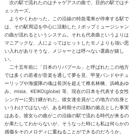
次の駅で流れたのはチャゲアスの曲で、目的の駅ではチ
ェッカーズ。
ようやくわかった。この沿線の特急電車が停車する駅で
は、その駅周辺を中心に活動したＪポップミュージシャン
の曲が流れるというシステム。それも代表曲というよりは
マニアックな、人によってはヒットしたモノよりも強い思
い入れがありそうな、メジャーとは呼べない選曲が嬉し
い。
二十五年前に「日本のリバプール」と呼ばれたこの地方
では多くの若者が音楽を通して夢を見、甲斐バンドやチュ
ーリップや海援隊の魂は長渕を超えて椎名林檎、浜崎あゆ
み、misia、KEIKO(globe) 等、現在の日本を代表する女性
シンガーに受け継がれた。彼女達全員がこの地方の出身と
いうわけではないが、ある時期その活動の拠点とした事実
はある。彼女らの曲がこの沿線の駅で流れる時代が来るの
か果たしてわからないが、そうなった時にも私は何らかの
感傷をそのメロディに重ねることができるのだろうか。