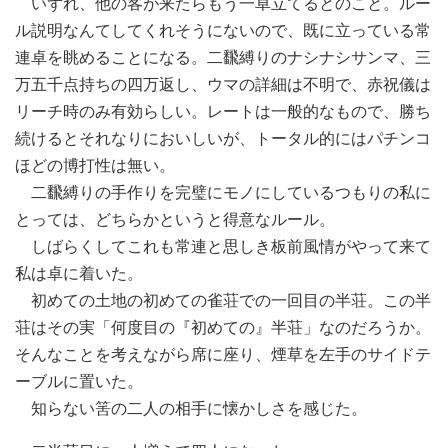
いずれ、他の客が来たらもう一卓立てるとのこと。ルー
ル説明なんてしてくれそうにないので、既に立っている常
連卓を眺めることになる。二飜縛りのナシナシサンマ、三
万五千点持ちの四万返し、ウマの詳細は不明で、赤祝儀は
リーチ時のみ有効らしい。レートは一般的なもので、勝ち
続けるとそれなりにおいしいが、トータル的にはパチンコ
ほどの博打性は無い。
二飜縛りの手作りを完璧にモノにしているつもりの私に
とっては、どちらかというと得意なルール。
しばらくしてこれも常連と思しき板前風情がやって来て
私は卓に着いた。
初めての土地の初めての雀荘での一回目の半荘。この半
荘はその実「何度目の『初めての』半荘」なのだろうか。
そんなことを考えながら席に座り、煙草を左手のサイドテ
ーブルに置いた。
知らない筈の二人の相手に懐かしさを感じた。