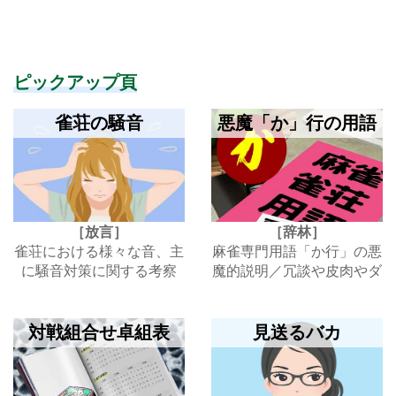
ピックアップ頁
雀荘の騒音
悪魔「か」行の用語
［放言］
［辞林］
雀荘における様々な音、主
麻雀専門用語「か行」の悪
に騒音対策に関する考察
魔的説明／冗談や皮肉やダ
ジャレ
対戦組合せ卓組表
見送るバカ