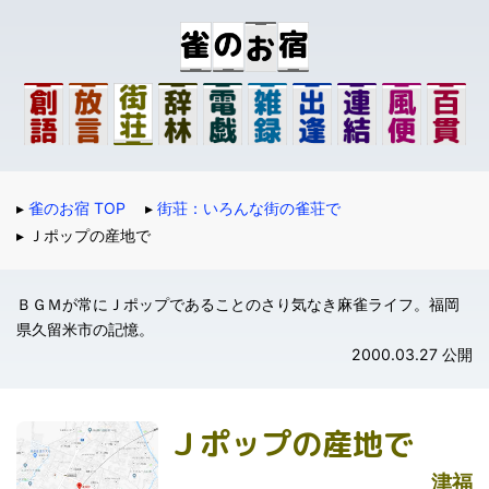
雀のお宿 TOP
街荘：いろんな街の雀荘で
Ｊポップの産地で
ＢＧＭが常にＪポップであることのさり気なき麻雀ライフ。福岡
県久留米市の記憶。
2000.03.27
公開
Ｊポップの産地で
津福