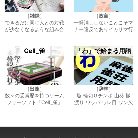
［雑録］
［放言］
できるだけ同じ人との対戦
一発消ししないことこそマ
が少なくなるような組み合
ナー違反でありイカサマ行
わせの表
為だ
Cell_雀
「わ」で始まる用語
［出逢］
［辞林］
数々の受賞歴を持つゲーム
脇 輪切りチンポ 山葵 轍
フリーソフト「Cell_雀」
渡り ワッパ ワレ目 ワン欠
のレビュー
け 王さん