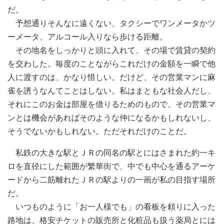
だ。
予想通りそんなに遠くない、タクシーでワンメータかツ
ーメータ、アルコール入りなら歩ける距離。
その地名をしっかりと頭に入れて、その場で賃貸の契約
を交わした。毎度のことながらこれだけの金額を一瞬で他
人に渡すのは、かなり惜しい。だけど、その営業マンに麻
雀を誘うなんてことはしない。私はまともな社会人だし、
それにこのお金は部屋を借りるためのもので、その営業マ
ンとは機会があればそのような仲になるかもしれないし、
そうでないかもしれない。ただそれだけのことだ。
私鉄の大きな駅とＪＲの同名の駅とにはさまれた約一キ
ロを直径にした範囲が繁華街で、中でも中心を通るアーケ
ードから二筋離れたＪＲの駅よりの一画が私の目指す場所
だ。
いつものように「お一人様でも」の看板を頼りに入った
路地は、格安チケットの販売所と化粧品も扱う薬局とには