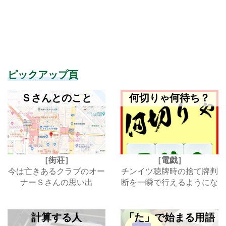
ピックアップ頁
Ｓさんとのこと
何切りゃ何待ち？
［街荘］
［電戯］
今は亡きあるクラブのオー
チンイツ聴牌時の捨て牌判
ナーＳさんの思い出
断を一瞬で行えるようにな
るための特訓ゲーム
計算する人
「た」で始まる用語