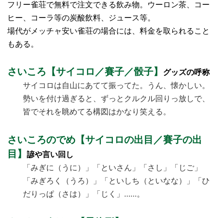
フリー雀荘で無料で注文できる飲み物。ウーロン茶、コー
ヒー、コーラ等の炭酸飲料、ジュース等。
場代がメッチャ安い雀荘の場合には、料金を取られること
もある。
さいころ【サイコロ／賽子／骰子】
グッズの呼称
サイコロは自山にあてて振ってた。うん、懐かしい。
勢いを付け過ぎると、ずっとクルクル回りっ放しで、
皆でそれを眺めてる構図はかなり笑える。
さいころのでめ【サイコロの出目／賽子の出
目】
諺や言い回し
「みぎに（うに）」「といさん」「さし」「じご」
「みぎろく（うろ）」「といしち（といなな）」「ひ
だりっぱ（さは）」「じく」……。