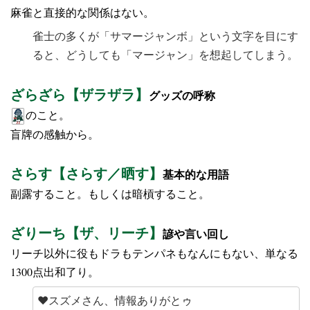
麻雀と直接的な関係はない。
雀士の多くが「サマージャンボ」という文字を目にす
ると、どうしても「マージャン」を想起してしまう。
ざらざら【ザラザラ】
グッズの呼称
のこと。
盲牌の感触から。
さらす【さらす／晒す】
基本的な用語
副露すること。もしくは暗槓すること。
ざりーち【ザ、リーチ】
諺や言い回し
リーチ以外に役もドラもテンパネもなんにもない、単なる
1300点出和了り。
♥スズメさん、情報ありがとゥ