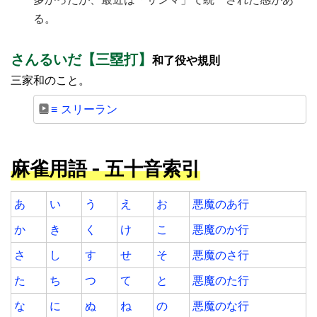
る。
さんるいだ【三塁打】
和了役や規則
三家和のこと。
≡ スリーラン
麻雀用語 - 五十音索引
あ
い
う
え
お
悪魔のあ行
か
き
く
け
こ
悪魔のか行
さ
し
す
せ
そ
悪魔のさ行
た
ち
つ
て
と
悪魔のた行
な
に
ぬ
ね
の
悪魔のな行