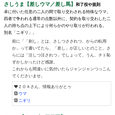
さしうま【差しウマ／差し馬】
和了役や規則
卓に付いた任意の二人の間で取り交わされる特殊なウマ。
四者で争われる通常の点数以外に、契約を取り交わした二
人の持ち点の上下により何らかのやり取りが行われる。
別名「ニギリ」。
前に「「刺し」とは、さしつさされつ、からの転用
か」って書いてたら、「差し」が正しいとのこと。さ
らには「注しつ注されつ」でしょって。うん、チト恥
ずかしかったけど感謝。
これからも間違いに気付いたらジャンジャンつっこん
でくださいませ。
♥ＺＯＡさん、情報ありがとゥ
ウマ
ニギリ