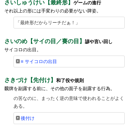
さいしゅうけい【最終形】
ゲームの進行
それ以上の形には手変わりの必要がない牌姿。
「最終形だからリーチだぁ！」
さいのめ【サイの目／賽の目】
諺や言い回し
サイコロの出目。
≡ サイコロの出目
さきづけ【先付け】
和了役や規則
飜牌を副露する前に、その他の面子を副露する行為。
の筈なのに、まったく逆の意味で使われることがよく
ある。
後付け