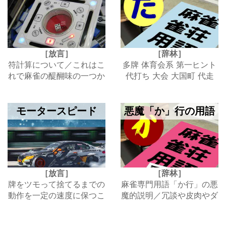
［放言］
［辞林］
符計算について／これはこ
多牌 体育会系 第一ヒント
れで麻雀の醍醐味の一つか
代打ち 大会 大国町 代走
も
逮捕 大丸
モータースピード
悪魔「か」行の用語
［放言］
［辞林］
牌をツモって捨てるまでの
麻雀専門用語「か行」の悪
動作を一定の速度に保つこ
魔的説明／冗談や皮肉やダ
との重要性
ジャレ