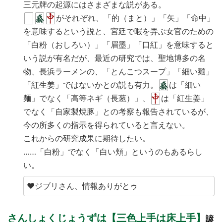
三元牌の起源にはさまざまな説がある。
がそれぞれ、「的（まと）」「矢」「命中」
を意味するという説と、宮廷で暇を弄ぶ女官のための
「白粉（おしろい）」「眉墨」「口紅」を意味すると
いう説が有名だが、最近の研究では、聖地博多の名
物、長浜ラーメンの、「とんこつスープ」「細い麺」
「紅生姜」ではないかとの説も有力。
は「細い
麺」でなく「高等ネギ（長葱）」、
は「紅生姜」
でなく「自家製焼豚」との考察も報告されているが、
今の所多くの指示を得られていると言えない。
これからの研究成果に期待したい。
……「白粉」でなく「白い頬」というのもあるらし
い。
♥ジブリさん、情報ありがとゥ
さんしょくじょうずは【三色上手は床上手】
諺