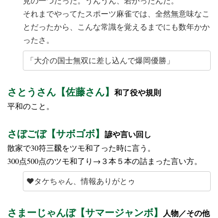
見の一つだった。うんうん、若かったんだ。
それまでやってたスポーツ麻雀では、全然無意味なこ
とだったから、こんな常識を覚えるまでにも数年かか
ったさ。
「大介の国士無双に差し込んで爆岡優勝」
さとうさん【佐藤さん】
和了役や規則
平和のこと。
さぼごぼ【サボゴボ】
諺や言い回し
散家で30符三飜をツモ和了った時に言う。
300点500点のツモ和了り→３本５本の詰まった言い方。
♥タケちゃん、情報ありがとゥ
さまーじゃんぼ【サマージャンボ】
人物／その他