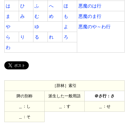
は
ひ
ふ
へ
ほ
悪魔のは行
ま
み
む
め
も
悪魔のま行
や
ゆ
よ
悪魔のや～わ行
ら
り
る
れ
ろ
わ
［辞林］索引
牌の別称
派生した一般用語
さ行：さ
＿：し
＿：す
＿：せ
＿：そ