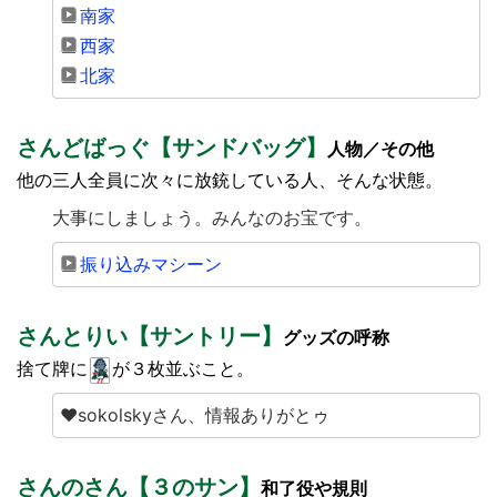
南家
西家
北家
さんどばっぐ【サンドバッグ】
人物／その他
他の三人全員に次々に放銃している人、そんな状態。
大事にしましょう。みんなのお宝です。
振り込みマシーン
さんとりい【サントリー】
グッズの呼称
捨て牌に
が３枚並ぶこと。
♥sokolskyさん、情報ありがとゥ
さんのさん【３のサン】
和了役や規則