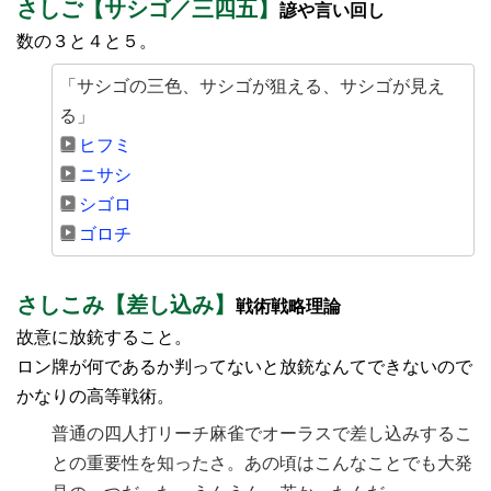
さしご【サシゴ／三四五】
諺や言い回し
数の３と４と５。
「サシゴの三色、サシゴが狙える、サシゴが見え
る」
ヒフミ
ニサシ
シゴロ
ゴロチ
さしこみ【差し込み】
戦術戦略理論
故意に放銃すること。
ロン牌が何であるか判ってないと放銃なんてできないので
かなりの高等戦術。
普通の四人打リーチ麻雀でオーラスで差し込みするこ
との重要性を知ったさ。あの頃はこんなことでも大発